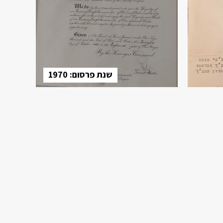
שנת פרסום: 1970
כתב ממלכת בריטניה
אליזבת השניה
ובו הודעה על הענקת תואר חבר
1
מסדר האימפריה הבריטית לחיים
הרצוג , 1970
,
מה