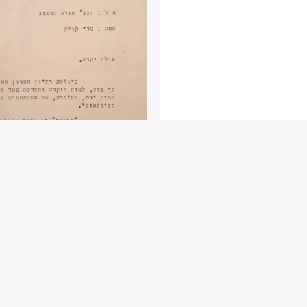
שנת פרסום: 959
מכתב לאורה הרצוג
המודה לה על שיז
את חידון התנ"ך