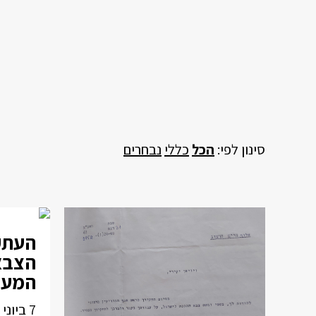
סינון לפי:
הכל
כללי
נבחרים
העתק
הצבא
המער
7 ביוני 1967