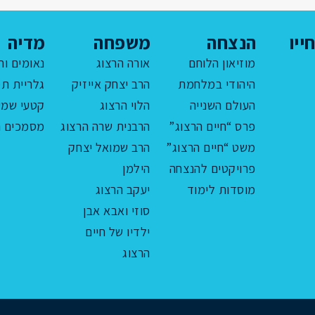
ייו
הנצחה
משפחה
מדיה
מוזיאון הלוחם
אורה הרצוג
נאומים ור
היהודי במלחמת
הרב יצחק אייזיק
גלריית תמ
העולם השנייה
הלוי הרצוג
קטעי שמע
פרס “חיים הרצוג”
הרבנית שרה הרצוג
מסמכים ה
משט “חיים הרצוג”
הרב שמואל יצחק
פרויקטים להנצחה
הילמן
מוסדות לימוד
יעקב הרצוג
סוזי ואבא אבן
ילדיו של חיים
הרצוג