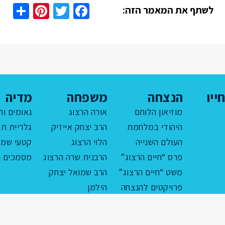
are
nterest
Twitter
Facebook
לשתף את המאמר הזה:
ייו
הנצחה
משפחה
מדיה
מוזיאון הלוחם
אורה הרצוג
נאומים ור
היהודי במלחמת
הרב יצחק אייזיק
גלריית תמ
העולם השנייה
הלוי הרצוג
קטעי שמע
פרס “חיים הרצוג”
הרבנית שרה הרצוג
מסמכים ה
משט “חיים הרצוג”
הרב שמואל יצחק
פרויקטים להנצחה
הילמן
מוסדות לימוד
יעקב הרצוג
סוזי ואבא אבן