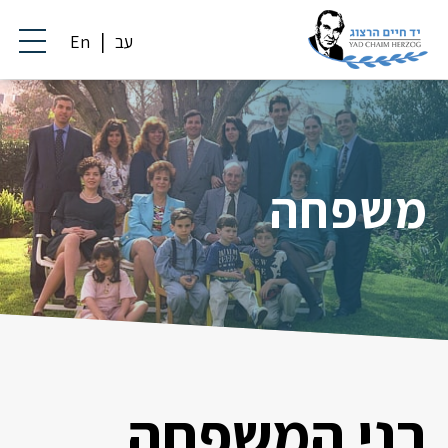
עב
En
משפחה
בני המשפחה