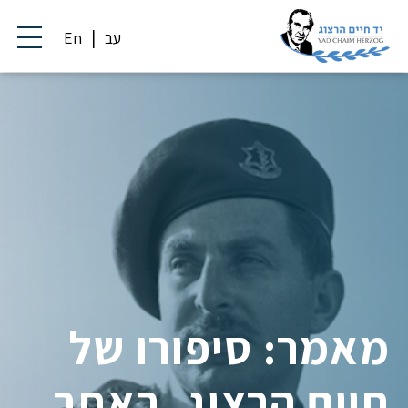
עב
En
מאמר: סיפורו של
חיים הרצוג, באתר