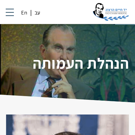
עב
En
הנהלת העמותה