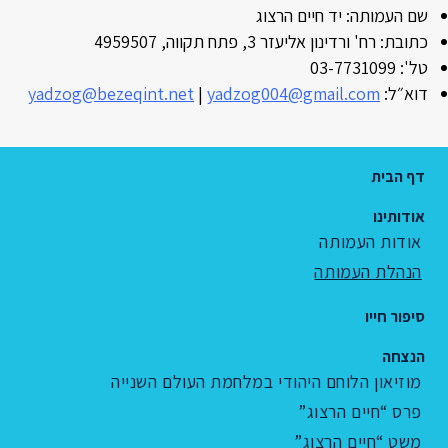
שם העמותה: יד חיים הרצוג
כתובת: רח' ורדינון אליעזר 3, פתח תקווה, 4959507
טל': 03-7731099
דוא״ל:
yadzog004@gmail.com
|
yadzog@bezeqint.net
דף הבית
אודותינו
אודות העמותה
הנהלת העמותה
סיפור חייו
הנצחה
מוזיאון הלוחם היהודי במלחמת העולם השנייה
פרס “חיים הרצוג”
משט “חיים הרצוג”