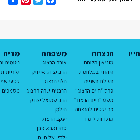
ייו
הנצחה
משפחה
מדיה
מוזיאון הלוחם
אורה הרצוג
נאומים ור
היהודי במלחמת
הרב יצחק אייזיק
גלריית תמ
העולם השנייה
הלוי הרצוג
קטעי שמע
פרס “חיים הרצוג”
הרבנית שרה הרצוג
מסמכים ה
משט “חיים הרצוג”
הרב שמואל יצחק
פרויקטים להנצחה
הילמן
מוסדות לימוד
יעקב הרצוג
סוזי ואבא אבן
ילדיו של חיים