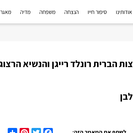
אודותינו
סיפור חייו
הנצחה
משפחה
מדיה
מאגר 
ות הברית רונלד רייגן והנשיא הרצו
בן
are
nterest
Twitter
Facebook
לשתף את המאמר הזה: