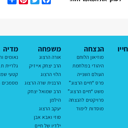
ייו
הנצחה
משפחה
מדיה
מוזיאון הלוחם
אורה הרצוג
נאומים ור
היהודי במלחמת
הרב יצחק אייזיק
גלריית תמ
העולם השנייה
הלוי הרצוג
קטעי שמע
פרס “חיים הרצוג”
הרבנית שרה הרצוג
מסמכים ה
משט “חיים הרצוג”
הרב שמואל יצחק
פרויקטים להנצחה
הילמן
מוסדות לימוד
יעקב הרצוג
סוזי ואבא אבן
ילדיו של חיים