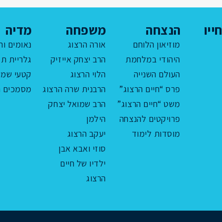
ייו
הנצחה
משפחה
מדיה
מוזיאון הלוחם
אורה הרצוג
נאומים ור
היהודי במלחמת
הרב יצחק אייזיק
גלריית תמ
העולם השנייה
הלוי הרצוג
קטעי שמע
פרס “חיים הרצוג”
הרבנית שרה הרצוג
מסמכים ה
משט “חיים הרצוג”
הרב שמואל יצחק
פרויקטים להנצחה
הילמן
מוסדות לימוד
יעקב הרצוג
סוזי ואבא אבן
ילדיו של חיים
הרצוג