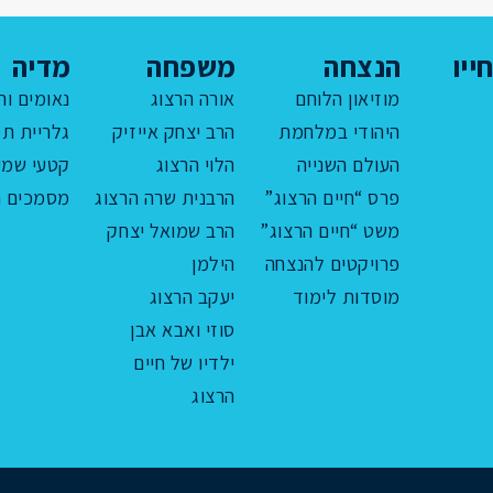
ייו
הנצחה
משפחה
מדיה
מוזיאון הלוחם
אורה הרצוג
נאומים ור
היהודי במלחמת
הרב יצחק אייזיק
גלריית תמ
העולם השנייה
הלוי הרצוג
קטעי שמע
פרס “חיים הרצוג”
הרבנית שרה הרצוג
מסמכים ה
משט “חיים הרצוג”
הרב שמואל יצחק
פרויקטים להנצחה
הילמן
מוסדות לימוד
יעקב הרצוג
סוזי ואבא אבן
ילדיו של חיים
הרצוג