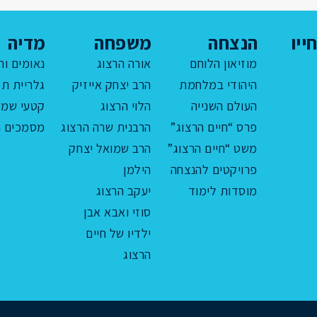
ייו
הנצחה
משפחה
מדיה
מוזיאון הלוחם
אורה הרצוג
נאומים ור
היהודי במלחמת
הרב יצחק אייזיק
גלריית תמ
העולם השנייה
הלוי הרצוג
קטעי שמע
פרס “חיים הרצוג”
הרבנית שרה הרצוג
מסמכים ה
משט “חיים הרצוג”
הרב שמואל יצחק
פרויקטים להנצחה
הילמן
מוסדות לימוד
יעקב הרצוג
סוזי ואבא אבן
ילדיו של חיים
הרצוג